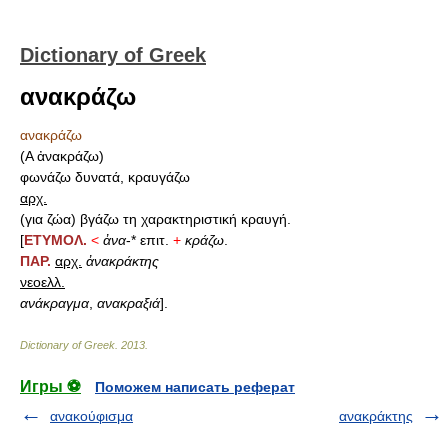
Dictionary of Greek
ανακράζω
ανακράζω
(Α ἀνακράζω)
φωνάζω δυνατά, κραυγάζω
αρχ.
(για ζώα) βγάζω τη χαρακτηριστική κραυγή.
[
ΕΤΥΜΟΛ.
<
ἀνα
-* επιτ.
+
κράζω
.
ΠΑΡ.
αρχ.
ἀνακράκτης
νεοελλ.
ανάκραγμα
,
ανακραξιά
].
Dictionary of Greek
.
2013
.
Игры ⚽
Поможем написать реферат
ανακούφισμα
ανακράκτης