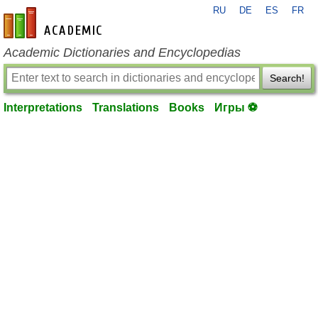
RU
DE
ES
FR
en-academic.com
Academic Dictionaries and Encyclopedias
Search!
Interpretations
Translations
Books
Игры ⚽