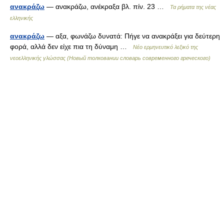
ανακράζω
— ανακράζω, ανέκραξα βλ. πίν. 23 …
Τα ρήματα της νέας
ελληνικής
ανακράζω
— αξα, φωνάζω δυνατά: Πήγε να ανακράξει για δεύτερη
φορά, αλλά δεν είχε πια τη δύναμη …
Νέο ερμηνευτικό λεξικό της
νεοελληνικής γλώσσας (Новый толковании словарь современного греческого)